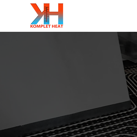
Váš dom
v teple
a pohodě