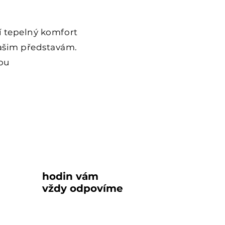
í tepelný komfort
vašim představám.
bou
48
do
hodin vám
vždy odpovíme