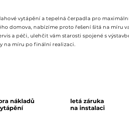
dlahové vytápění a tepelná čerpadla pro maximáln
ho domova, nabízíme proto řešení šitá na míru 
rvis a péči, ulehčit vám starosti spojené s výstav
ky
na míru po finální realizaci.
70%
5
ora nákladů
letá záruka
vytápění
na instalaci