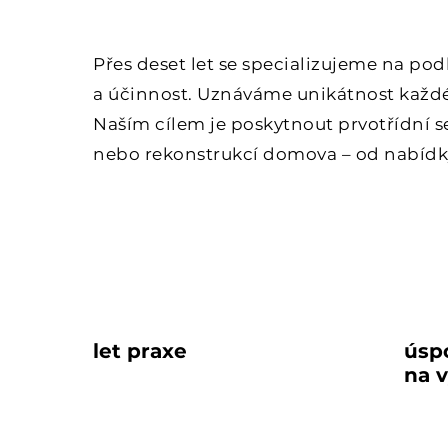
Přes deset let se specializujeme na po
a účinnost. Uznáváme unikátnost každé
Naším cílem je poskytnout prvotřídní se
nebo rekonstrukcí domova – od nabíd
10
přes
až
let praxe
úsp
na 