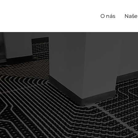
O nás
Naše
ov