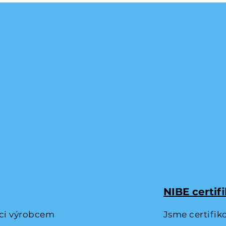
NIBE certif
laci výrobcem
Jsme certifiko