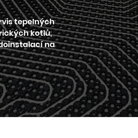
rvis tepelných
rických kotlů,
doinstalací na