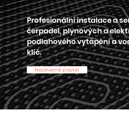
Profesionální instalace a se
čerpadel, plynových a elekt
podlahového vytápění a vo
klíč.
Nezávazně poptat